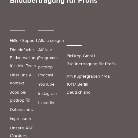
Bildübertragung für Profis
Hilfe / Support
Alle anzeigen
Die einfache
Affiliate
PicDrop GmbH
Bildverwaltung
Programm
Bildübertragung für Profis
für dein Team
picdrop
Über uns &
Podcast
Am Kupfergraben 4/4a
Kontakt
YouTube
10117 Berlin
Jobs bei
Deutschland
Instagram
picdrop 🚀
LinkedIn
Datenschutz
Impressum
Unsere AGB
Cookies