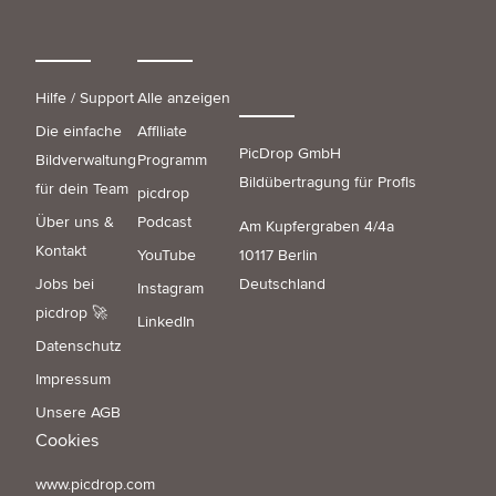
Hilfe / Support
Alle anzeigen
Die einfache
Affiliate
PicDrop GmbH
Bildverwaltung
Programm
Bildübertragung für Profis
für dein Team
picdrop
Über uns &
Podcast
Am Kupfergraben 4/4a
Kontakt
YouTube
10117 Berlin
Jobs bei
Deutschland
Instagram
picdrop 🚀
LinkedIn
Datenschutz
Impressum
Unsere AGB
Cookies
www.picdrop.com