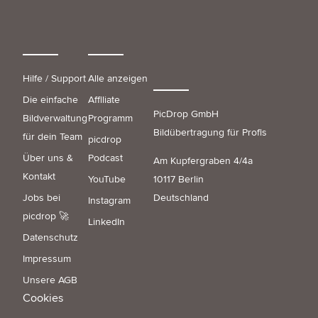
Hilfe / Support
Alle anzeigen
Die einfache
Affiliate
PicDrop GmbH
Bildverwaltung
Programm
Bildübertragung für Profis
für dein Team
picdrop
Über uns &
Podcast
Am Kupfergraben 4/4a
Kontakt
YouTube
10117 Berlin
Jobs bei
Deutschland
Instagram
picdrop 🚀
LinkedIn
Datenschutz
Impressum
Unsere AGB
Cookies