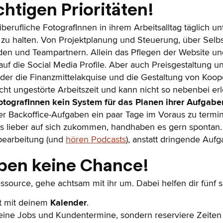
chtigen Prioritäten!
freiberufliche FotografInnen in ihrem Arbeitsalltag täglich
zu halten. Von Projektplanung und Steuerung, über Selbst
n und Teampartnern. Allein das Pflegen der Website und 
auf die Social Media Profile. Aber auch Preisgestaltung u
er die Finanzmittelakquise und die Gestaltung von Koop
ht ungestörte Arbeitszeit und kann nicht so nebenbei erl
otografInnen kein System für das Planen ihrer Aufgaben
r Backoffice-Aufgaben ein paar Tage im Voraus zu terminie
s lieber auf sich zukommen, handhaben es gern spontan. U
bearbeitung (und
hören Podcasts
), anstatt dringende Auf
eben keine Chance!
Ressource, gehe achtsam mit ihr um. Dabei helfen dir fünf 
t mit deinem
Kalender
.
deine Jobs und Kundentermine, sondern reserviere Zeiten