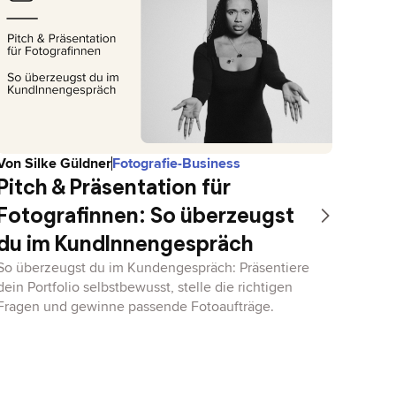
Von
Silke Güldner
Fotografie-Business
Pitch & Präsentation für
Fotografinnen: So überzeugst
du im KundInnengespräch
So überzeugst du im Kundengespräch: Präsentiere
dein Portfolio selbstbewusst, stelle die richtigen
Fragen und gewinne passende Fotoaufträge.