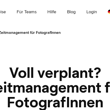
ise
Für Teams
Hilfe
Blog
Login
 Zeitmanagement für FotografInnen
Voll verplant?
eitmanagement f
FotografInnen