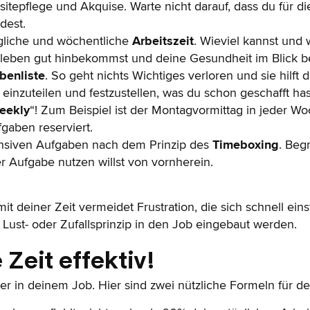
sitepflege und Akquise. Warte nicht darauf, dass du für 
dest.
gliche und wöchentliche
Arbeitszeit
. Wieviel kannst und w
tleben gut hinbekommst und deine Gesundheit im Blick be
benliste
. So geht nichts Wichtiges verloren und sie hilft 
inzuteilen und festzustellen, was du schon geschafft has
eekly
“! Zum Beispiel ist der Montagvormittag in jeder W
aben reserviert.
tensiven Aufgaben nach dem Prinzip des
Timeboxing
. Begr
r Aufgabe nutzen willst von vornherein.
 deiner Zeit vermeidet Frustration, die sich schnell eins
ust- oder Zufallsprinzip in den Job eingebaut werden.
 Zeit effektiv!
esser in deinem Job. Hier sind zwei nützliche Formeln für