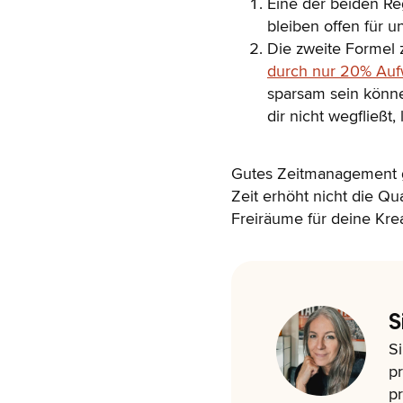
Eine der beiden Re
bleiben offen für u
Die zweite Formel z
durch nur 20% Au
sparsam sein könne
dir nicht wegfließt
Gutes Zeitmanagement g
Zeit erhöht nicht die Qua
Freiräume für deine Kreat
S
Si
pr
pr