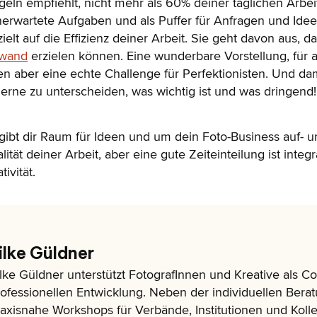
geln empfiehlt, nicht mehr als 60% deiner täglichen Arbei
nerwartete Aufgaben und als Puffer für Anfragen und Idee
ielt auf die Effizienz deiner Arbeit. Sie geht davon aus, d
fwand
erzielen können. Eine wunderbare Vorstellung, für al
n aber eine echte Challenge für Perfektionisten. Und dam
, lerne zu unterscheiden, was wichtig ist und was dringend!
ibt dir Raum für Ideen und um dein Foto-Business auf- 
lität deiner Arbeit, aber eine gute Zeiteinteilung ist integr
ivität.
ilke Güldner
lke Güldner unterstützt FotografInnen und Kreative als Con
ofessionellen Entwicklung. Neben der individuellen Berat
axisnahe Workshops für Verbände, Institutionen und Kollek