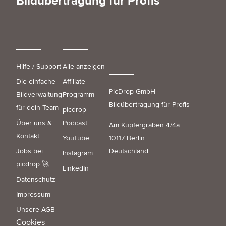
Bildübertragung für Profis
Hilfe / Support
Alle anzeigen
Die einfache
Affiliate
PicDrop GmbH
Bildverwaltung
Programm
Bildübertragung für Profis
für dein Team
picdrop
Über uns &
Podcast
Am Kupfergraben 4/4a
Kontakt
YouTube
10117 Berlin
Jobs bei
Deutschland
Instagram
picdrop 🚀
LinkedIn
Datenschutz
Impressum
Unsere AGB
Cookies