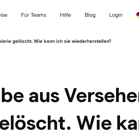
ise
Für Teams
Hilfe
Blog
Login
erie gelöscht. Wie kann ich sie wiederherstellen?
abe aus Versehe
elöscht. Wie ka