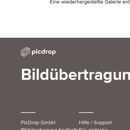
Eine wiederhergestellte Galerie e
Bildübertragun
PicDrop GmbH
Hilfe / Support
Bildübertragung für Profis
Die einfache