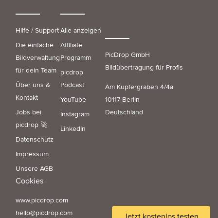
Hilfe / Support
Alle anzeigen
Die einfache
Affiliate
PicDrop GmbH
Bildverwaltung
Programm
Bildübertragung für Profis
für dein Team
picdrop
Über uns &
Podcast
Am Kupfergraben 4/4a
Kontakt
YouTube
10117 Berlin
Jobs bei
Deutschland
Instagram
picdrop 🚀
LinkedIn
Datenschutz
Impressum
Unsere AGB
Cookies
www.picdrop.com
hello@picdrop.com
Jetzt kostenlos testen