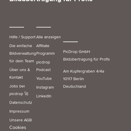
Hilfe / Support
Alle anzeigen
Die einfache
Affiliate
PicDrop GmbH
Bildverwaltung
Programm
Bildübertragung für Profis
für dein Team
picdrop
Über uns &
Podcast
Am Kupfergraben 4/4a
Kontakt
YouTube
10117 Berlin
Jobs bei
Deutschland
Instagram
picdrop 🚀
LinkedIn
Datenschutz
Impressum
Unsere AGB
Cookies