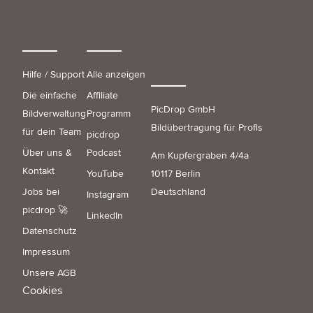
Hilfe / Support
Alle anzeigen
Die einfache
Affiliate
PicDrop GmbH
Bildverwaltung
Programm
Bildübertragung für Profis
für dein Team
picdrop
Über uns &
Podcast
Am Kupfergraben 4/4a
Kontakt
YouTube
10117 Berlin
Jobs bei
Deutschland
Instagram
picdrop 🚀
LinkedIn
Datenschutz
Impressum
Unsere AGB
Cookies