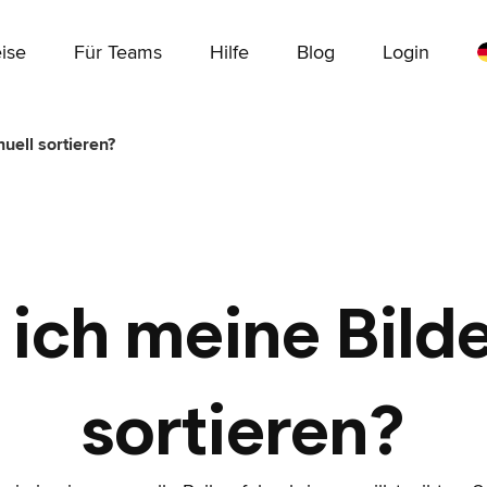
ise
Für Teams
Hilfe
Blog
Login
uell sortieren?
ich meine Bild
sortieren?