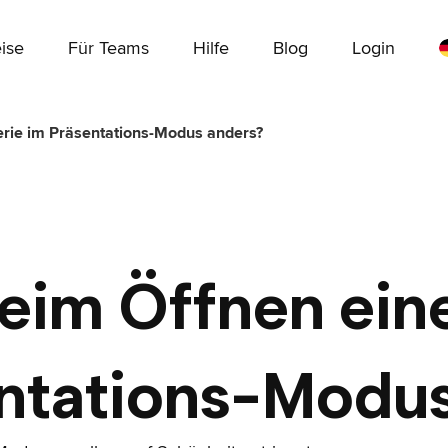
ise
Für Teams
Hilfe
Blog
Login
erie im Präsentations-Modus anders?
beim Öffnen eine
ntations-Modu