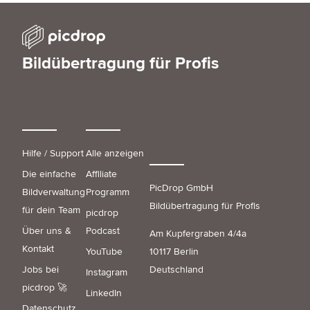
Bildübertragung für Profis
Hilfe / Support
Alle anzeigen
Die einfache
Affiliate
PicDrop GmbH
Bildverwaltung
Programm
Bildübertragung für Profis
für dein Team
picdrop
Über uns &
Podcast
Am Kupfergraben 4/4a
Kontakt
YouTube
10117 Berlin
Jobs bei
Deutschland
Instagram
picdrop 🚀
LinkedIn
Datenschutz