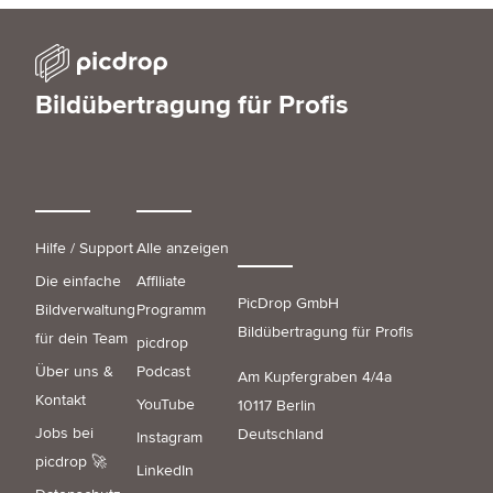
Bildübertragung für Profis
Hilfe / Support
Alle anzeigen
Die einfache
Affiliate
PicDrop GmbH
Bildverwaltung
Programm
Bildübertragung für Profis
für dein Team
picdrop
Über uns &
Podcast
Am Kupfergraben 4/4a
Kontakt
YouTube
10117 Berlin
Jobs bei
Deutschland
Instagram
picdrop 🚀
LinkedIn