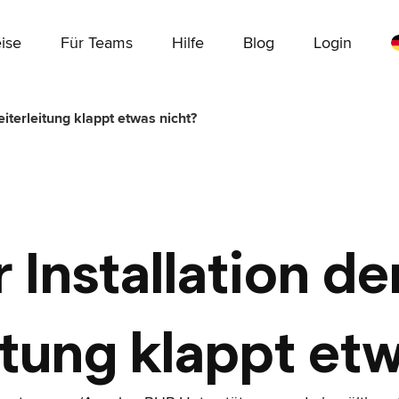
ise
Für Teams
Hilfe
Blog
Login
eiterleitung klappt etwas nicht?
r Installation d
itung klappt etw