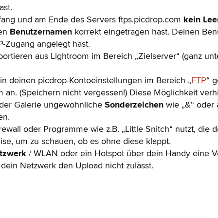
ast.
nfang und am Ende des Servers ftps.picdrop.com
kein Lee
nen
Benutzernamen
korrekt eingetragen hast. Deinen B
P-Zugang angelegt hast.
xportieren aus Lightroom im Bereich „Zielserver“ (ganz un
in deinen picdrop-Kontoeinstellungen im Bereich „
FTP
“ 
 an. (Speichern nicht vergessen!) Diese Möglichkeit verhi
 der Galerie ungewöhnliche
Sonderzeichen
wie „&“ oder ä
en.
rewall oder Programme wie z.B. „Little Snitch“ nutzt, die 
ise, um zu schauen, ob es ohne diese klappt.
etzwerk
/ WLAN oder ein Hotspot über dein Handy eine V
dein Netzwerk den Upload nicht zulässt.