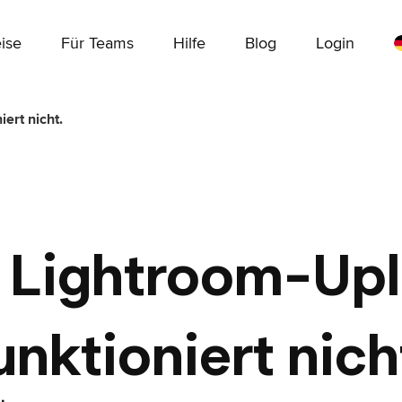
ise
Für Teams
Hilfe
Blog
Login
ert nicht.
 Lightroom-Up
unktioniert nich