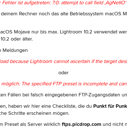
 Fehler ist aufgetreten: ?:0: attempt to call field ‚AgNetIO‘ 
auf deinem Rechner noch das alte Betriebssystem macOS M
acOS Mojave nur bis max. Lightroom 10.2 verwendet werde
0.2 oder älter.
den Meldungen
oad because Lightroom cannot ascertain if the target desti
oder
t möglich: The specified FTP preset is incomplete and can
isten Fällen bei falsch eingegebenen FTP-Zugangsdaten u
n, haben wir hier eine Checkliste, die du
Punkt für Punk
che Schritte erscheinen mögen.
em Preset als Server wirklich
ftps.picdrop.com
und nicht 