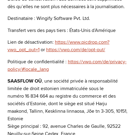
dès qu’elles ne sont plus nécessaires à la journalisation.
Destinataire : Wingify Software Pvt. Ltd.
Transfert vers des pays tiers : États-Unis d’Amérique
Lien de désactivation:
https://www.picdrop.com?
vwo_opt_out=1
or
https://vwo.com/de/opt-out/
Politique de confidentialité :
https://vwo.com/de/privacy-
policy/#locale_lang
SAASFLOW OÜ
, une société privée à responsabilité
limitée de droit estonien immatriculée sous le
numéro 16 834 664 au registre du commerce et des
sociétés d’Estonie, dont le siège est situé Harju
maakond, Tallinn, Kesklinna linnaosa, Jõe tn 3-305, 10151,
Estonie
Siège principal : 92, avenue Charles de Gaulle, 92522
Neuilly-sur-Seine Cedex, France